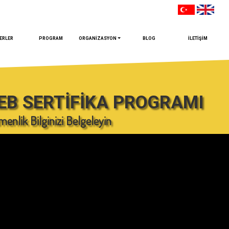
ERLER
PROGRAM
ORGANİZASYON
BLOG
İLETİŞİM
EB SERTİFİKA PROGRAMI
menlik Bilginizi Belgeleyin