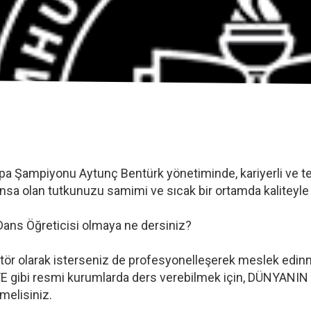
pa Şampiyonu Aytunç Bentürk yönetiminde, kariyerli ve tec
 dansa olan tutkunuzu samimi ve sıcak bir ortamda kaliteyl
 Dans Öğreticisi olmaya ne dersiniz?
matör olarak isterseniz de profesyonelleşerek meslek edin
İTE gibi resmi kurumlarda ders verebilmek için, DÜNYANIN
elisiniz.