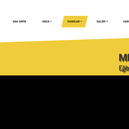
ANA SAYFA
ABDA
DANSLAR
GALERİ
HAB
M
Eğit