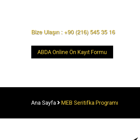
Bize Ulaşın : +90 (216) 545 35 16
ABDA Online Ön Kayıt Formu
Ana Sayfa
MEB Seritifka Programı