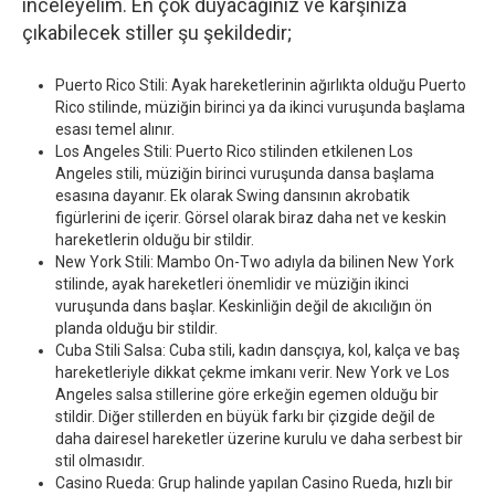
inceleyelim. En çok duyacağınız ve karşınıza
çıkabilecek stiller şu şekildedir;
Puerto Rico Stili: Ayak hareketlerinin ağırlıkta olduğu Puerto
Rico stilinde, müziğin birinci ya da ikinci vuruşunda başlama
esası temel alınır.
Los Angeles Stili: Puerto Rico stilinden etkilenen Los
Angeles stili, müziğin birinci vuruşunda dansa başlama
esasına dayanır. Ek olarak Swing dansının akrobatik
figürlerini de içerir. Görsel olarak biraz daha net ve keskin
hareketlerin olduğu bir stildir.
New York Stili: Mambo On-Two adıyla da bilinen New York
stilinde, ayak hareketleri önemlidir ve müziğin ikinci
vuruşunda dans başlar. Keskinliğin değil de akıcılığın ön
planda olduğu bir stildir.
Cuba Stili Salsa: Cuba stili, kadın dansçıya, kol, kalça ve baş
hareketleriyle dikkat çekme imkanı verir. New York ve Los
Angeles salsa stillerine göre erkeğin egemen olduğu bir
stildir. Diğer stillerden en büyük farkı bir çizgide değil de
daha dairesel hareketler üzerine kurulu ve daha serbest bir
stil olmasıdır.
Casino Rueda: Grup halinde yapılan Casino Rueda, hızlı bir