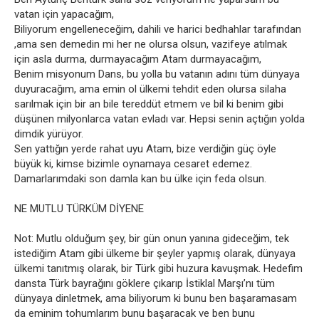
vatan için yapacağım,
Biliyorum engelleneceğim, dahili ve harici bedhahlar tarafından
,ama sen demedin mi her ne olursa olsun, vazifeye atılmak
için asla durma, durmayacağım Atam durmayacağım,
Benim misyonum Dans, bu yolla bu vatanın adını tüm dünyaya
duyuracağım, ama emin ol ülkemi tehdit eden olursa silaha
sarılmak için bir an bile tereddüt etmem ve bil ki benim gibi
düşünen milyonlarca vatan evladı var. Hepsi senin açtığın yolda
dimdik yürüyor.
Sen yattığın yerde rahat uyu Atam, bize verdiğin güç öyle
büyük ki, kimse bizimle oynamaya cesaret edemez.
Damarlarımdaki son damla kan bu ülke için feda olsun.
NE MUTLU TÜRKÜM DİYENE
Not: Mutlu olduğum şey, bir gün onun yanına gideceğim, tek
istediğim Atam gibi ülkeme bir şeyler yapmış olarak, dünyaya
ülkemi tanıtmış olarak, bir Türk gibi huzura kavuşmak. Hedefim
dansta Türk bayrağını göklere çıkarıp İstiklal Marşı’nı tüm
dünyaya dinletmek, ama biliyorum ki bunu ben başaramasam
da eminim tohumlarım bunu başaracak ve ben bunu