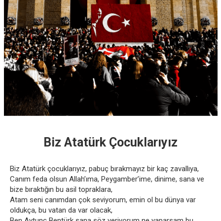
Biz Atatürk Çocuklarıyız
Biz Atatürk çocuklarıyız, pabuç bırakmayız bir kaç zavallıya,
Canım feda olsun Allah’ıma, Peygamber’ime, dinime, sana ve
bize bıraktığın bu asil topraklara,
Atam seni canımdan çok seviyorum, emin ol bu dünya var
oldukça, bu vatan da var olacak,
Ben Aytunç Bentürk sana söz veriyorum ne yaparsam bu