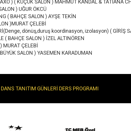
ARRAXO ) ( KÜÇÜK SALON ) MAHMUT KANDAL & TATİA
KÜÇÜK SALON ) UĞUR ÖKCÜ
STYLING ( BAHÇE SALON ) AYŞE TEKİN
YÜK SALON )MURAT ÇELEBİ
İ(Denge, dönüş,duruş koordinasyon, izolasyon) ( GİR
TYLE ( BAHÇE SALON ) İZEL ALTINÖREN
SALON ) MURAT ÇELEBİ
X ( BÜYÜK SALON ) YASEMEN KARADUMAN
Z DANS TANITIM GÜNLERİ DERS PROGRAMI