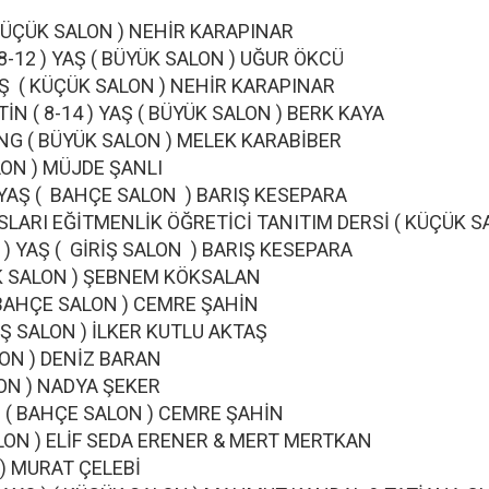
YAŞ ( KÜÇÜK SALON ) NEHİR KARAPINAR
 ( 8-12 ) YAŞ ( BÜYÜK SALON ) UĞUR ÖKCÜ
-7) YAŞ ( KÜÇÜK SALON ) NEHİR KARAPINAR
ATİN ( 8-14 ) YAŞ ( BÜYÜK SALON ) BERK KAYA
TYLING ( BÜYÜK SALON ) MELEK KARABİBER
ÜK SALON ) MÜJDE ŞANLI
17 ) YAŞ ( BAHÇE SALON ) BARIŞ KESEPARA
NSLARI EĞİTMENLİK ÖĞRETİCİ TANITIM DERSİ ( KÜÇÜK 
18 + ) YAŞ ( GİRİŞ SALON ) BARIŞ KESEPARA
( BÜYÜK SALON ) ŞEBNEM KÖKSALAN
12 ) ( BAHÇE SALON ) CEMRE ŞAHİN
 GİRİŞ SALON ) İLKER KUTLU AKTAŞ
ÜK SALON ) DENİZ BARAN
ÜK SALON ) NADYA ŞEKER
+ ) YAŞ ( BAHÇE SALON ) CEMRE ŞAHİN
E SALON ) ELİF SEDA ERENER & MERT MERTKAN
 SALON ) MURAT ÇELEBİ