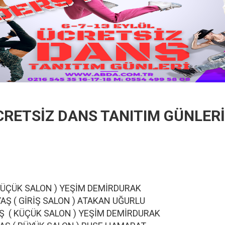
ÜCRETSİZ DANS TANITIM GÜNLER
 AKIŞI
AŞ ( KÜÇÜK SALON ) YEŞİM DEMİRDURAK
 ) YAŞ ( GİRİŞ SALON ) ATAKAN UĞURLU
) YAŞ ( KÜÇÜK SALON ) YEŞİM DEMİRDURAK