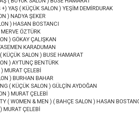
 ) YAŞ ( BÜYÜK SALON ) BUSE HAMARAT
YAŞ +) YAŞ ( KÜÇÜK SALON ) YEŞİM DEMİRDURAK
 SALON ) NADYA ŞEKER
ÇE SALON ) HASAN BOSTANCI
ALON ) MERVE ÖZTÜRK
K SALON ) GÖKAY ÇALIŞKAN
LON ) YASEMEN KARADUMAN
ING ( KÜÇÜK SALON ) BUSE HAMARAT
ÜK SALON ) AYTUNÇ BENTÜRK
SALON ) MURAT ÇELEBİ
ÜK SALON ) BURHAN BAHAR
YLING ( KÜÇÜK SALON ) GÜLÇİN AYDOĞAN
K SALON ) MURAT ÇELEBİ
ITY ( WOMEN & MEN ) ( BAHÇE SALON ) HASAN BOSTAN
 ) MURAT ÇELEBİ
 AKIŞI